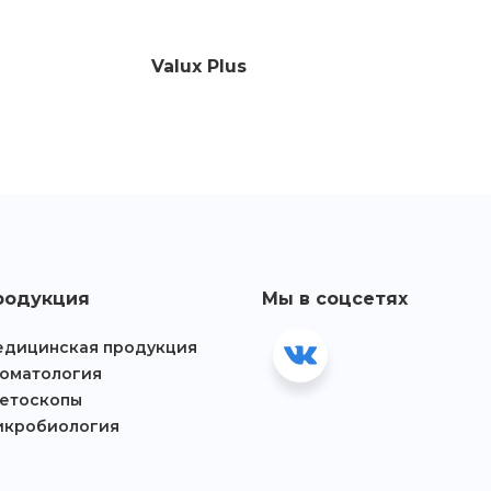
Valux Plus
родукция
Мы в соцсетях
дицинская продукция
оматология
етоскопы
икробиология