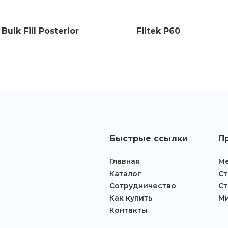
 Bulk Fill Posterior
Filtek P60
Быстрые ссылки
П
Главная
Ме
Главная
Каталог
Ст
Сотрудничество
Ст
Каталог
Как купить
М
Сотрудничество
Контакты