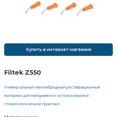
Купить в интернет-магазине
Filtek Z550
Главная
Универсальный наногибридный реставрационный
Каталог
материал для ежедневного использования в
Сотрудничество
стоматологической практике.
Как купить