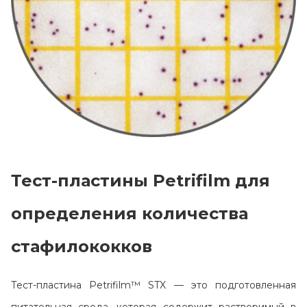
Тест-пластины Petrifilm для
определения количества
Главная
стафилококков
Каталог
Сотрудничество
Тест-пластина Petrifilm™ STX — это подготовленная
Как купить