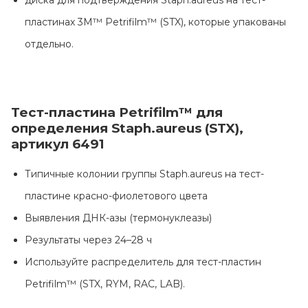
диска для подтверждения Staph.aureus на тест-
пластинах 3M™ Petrifilm™ (STX), которые упакованы
отдельно.
Тест-пластина Petrifilm™ для
определения Staph.aureus (STX),
артикул 6491
Типичные колонии группы Staph.aureus на тест-
пластине красно-фиолетового цвета
Выявления ДНК-азы (термонуклеазы)
Результаты через 24–28 ч
Используйте распределитель для тест-пластин
Petrifilm™ (STX, RYM, RAC, LAB).