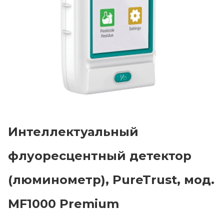
Интеллектуальный
флуоресцентный детектор
Главная
(люминометр), PureTrust, мод.
Каталог
Сотрудничество
MF1000 Premium
Как купить