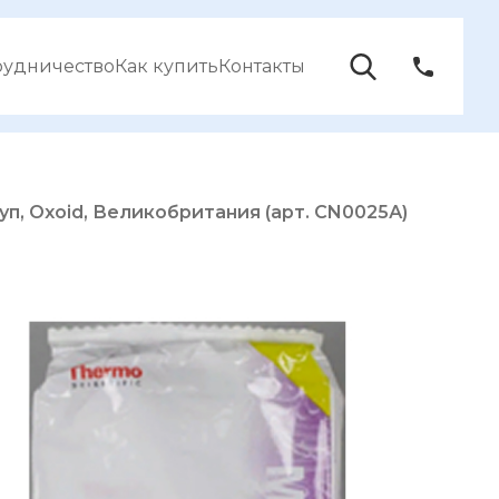
рудничество
Как купить
Контакты
п, Oxoid, Великобритания (арт. CN0025А)