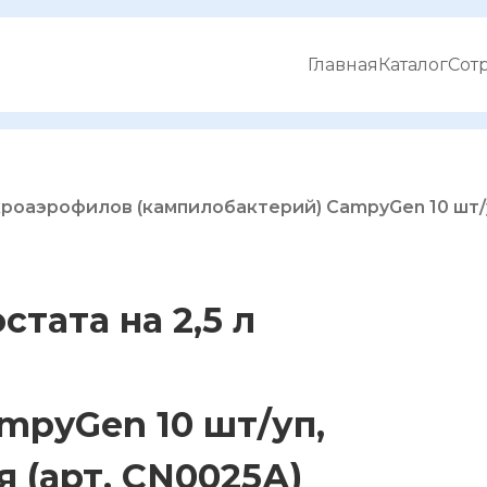
Главная
Каталог
Сот
икроаэрофилов (кампилобактерий) CampyGen 10 шт/у
стата на 2,5 л
mpyGen 10 шт/уп,
 (арт. CN0025А)