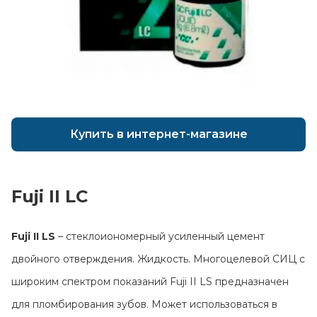
Купить в интернет-магазине
Fuji II LC
Главная
Fuji II LS
– стеклоиономерный усиленный цемент
Каталог
двойного отверждения. Жидкость. Многоцелевой СИЦ с
Сотрудничество
широким спектром показаний Fuji II LS предназначен
Как купить
для пломбирования зубов. Может использоваться в