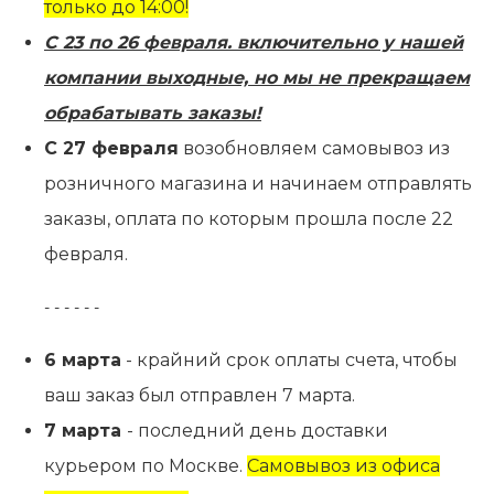
только до 14:00!
Контакты
С 23 по 26 февраля. включительно у нашей
компании выходные, но мы не прекращаем
обрабатывать заказы!
С 27 февраля
возобновляем самовывоз из
розничного магазина и начинаем отправлять
заказы, оплата по которым прошла после 22
февраля.
- - - - - -
6 марта
- крайний срок оплаты счета, чтобы
ваш заказ был отправлен 7 марта.
7 марта
- последний день доставки
курьером по Москве.
Самовывоз из офиса